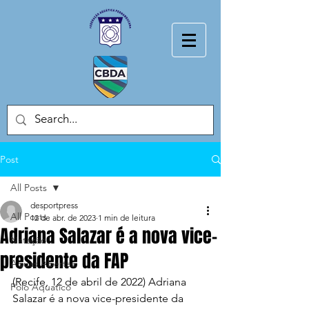
Post
All Posts
desportpress
All Posts
12 de abr. de 2023
1 min de leitura
Adriana Salazar é a nova vice-
Natação
presidente da FAP
Aguas Abertas
(Recife, 12 de abril de 2022) Adriana 
Polo Aquatico
Salazar é a nova vice-presidente da 