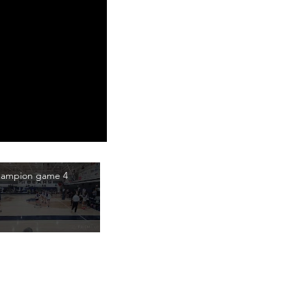
hampion game 4
PJ 10.056.752/0001-28