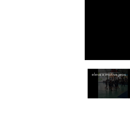
eleva x motiva jeps
Federação Aquatic