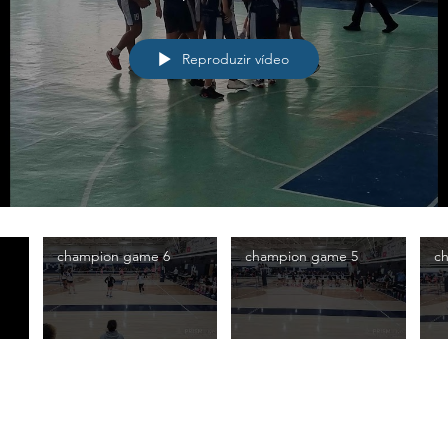
Reproduzir vídeo
champion game 6
champion game 5
c
a Pernambucana, entidade sem fins lucrativos, inscrita sob CN