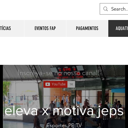
TÍCIAS
EVENTOS FAP
PAGAMENTOS
AQUATI
Inscreva-se no nosso canal!
eleva x motiva jeps
Esportes PE TV