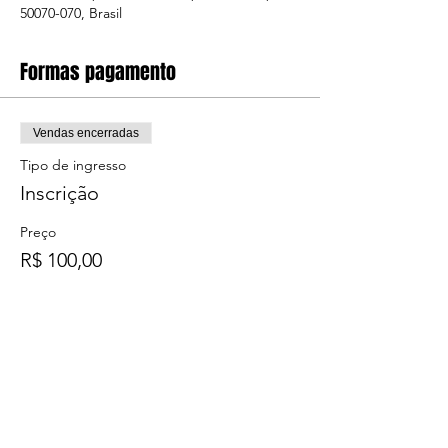
50070-070, Brasil
Formas pagamento
Vendas encerradas
Tipo de ingresso
Inscrição
Preço
R$ 100,00
Federação Aquatica Pernambucana, entidade sem fins
lucrativos, inscrita sob CNPJ
10.056.752
/0001-28
Sede localizada na rua Dom Bosco, 871 sala 206, Boa
Vista, Recife-PE CEP
50.070-070
Telefone:
81 3423 9382
email:
aquatica.pe@hotmail.com