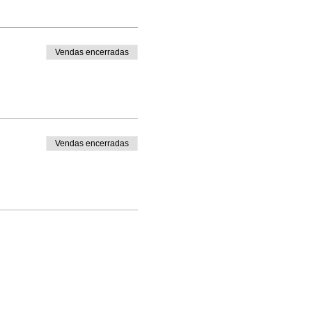
Vendas encerradas
Vendas encerradas
PJ 10.056.752/0001-28