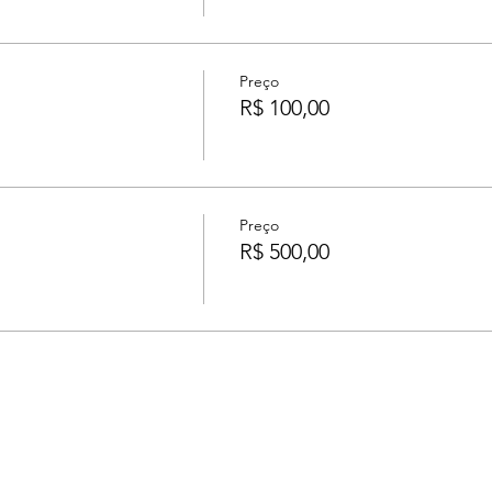
Preço
R$ 100,00
Preço
R$ 500,00
a Pernambucana, entidade sem fins lucrativos, inscrita sob CN