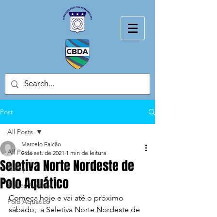
Post
All Posts
Marcelo Falcão
All Posts
9 de set. de 2021
1 min de leitura
Seletiva Norte Nordeste de
Natação
Polo Aquático
Aguas Abertas
Começa hoje e vai até o próximo 
Polo Aquatico
sábado,  a Seletiva Norte Nordeste de 