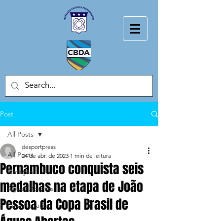
Post
All Posts
desportpress
All Posts
24 de abr. de 2023
1 min de leitura
Pernambuco conquista seis
Natação
medalhas na etapa de João
Aguas Abertas
Pessoa da Copa Brasil de
Polo Aquatico