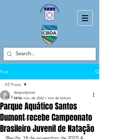
Post
All Posts
desportpress
All Posts
18 de nov. de 2022
1 min de leitura
Parque Aquático Santos
Natação
Dumont recebe Campeonato
Aguas Abertas
Brasileiro Juvenil de Natação
Polo Aquatico
(Recife, 18 de novembro de 2022) A 