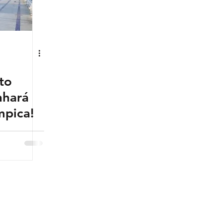
to
nhará
mpica!
a Pernambucana, entidade sem fins lucrativos, inscrita sob CN
lizada na rua Dom Bosco, 871 sala 206, Boa Vista, Recife-PE CE
Telefone: 81 3423 9382 email:
aquatica.pe@hotmail.com