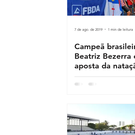
7 de ago. de 2019
1 min de leitura
Campeã brasilei
Beatriz Bezerra 
aposta da nataç
seguir passos d
e Joanna